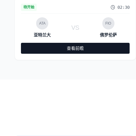
02:30
待开始
ATA
FIO
VS
亚特兰大
佛罗伦萨
查看前瞻