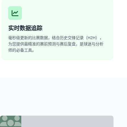
实时数据追踪
毫秒级更新的比赛数据，结合历史交锋记录（H2H），
为您提供最精准的赛前预测与赛后复盘，是球迷与分析
师的必备工具。