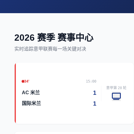
2026 赛季 赛事中心
实时追踪意甲联赛每一场关键对决
34'
15:00
意甲第 28 轮
1
AC 米兰
1
国际米兰