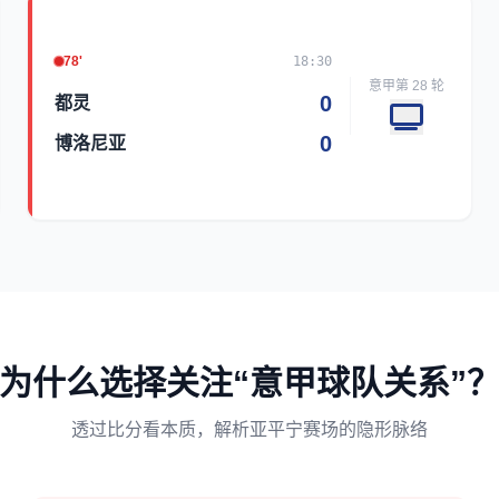
78'
18:30
意甲第 28 轮
0
都灵
0
博洛尼亚
为什么选择关注“意甲球队关系”
透过比分看本质，解析亚平宁赛场的隐形脉络