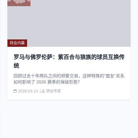
转会内幕
罗马与佛罗伦萨：紫百合与狼族的球员互换传
统
回顾过去十年两队之间的频繁交易，这种特殊的“盟友”关系
如何影响了 2026 赛季的保级形势？
2026-03-14 |
转会专家