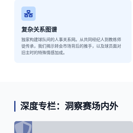
复杂关系图谱
独家构建球队间的人事关系网。从共同经纪人到教练师
徒传承，我们揭示转会市场背后的推手，以及球员面对
旧主时的特殊情感加成。
深度专栏：洞察赛场内外